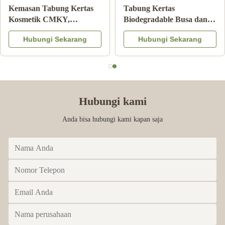
Tabung Kertas
Kemasan Makanan
Bergelombang Silinder
Tabung Kertas Karton
Pantone Printing
Dengan Tutup Logam
Hubungi Sekarang
Hubungi Sekarang
Childproof Matte
Logo Warna CMYK
Lamination
Timbul
Hubungi kami
Anda bisa hubungi kami kapan saja