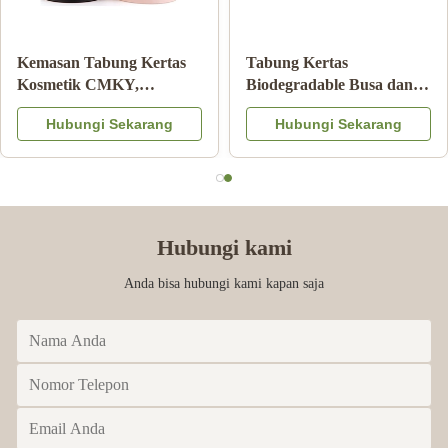
Kertas
Kemasan Makanan
Kemasan
bang Silinder
Tabung Kertas Karton
Kosmeti
Printing
Dengan Tutup Logam
Kemasan
ngi Sekarang
Hubungi Sekarang
Hubu
of Matte
Logo Warna CMYK
Artpape
ion
Timbul
Hubungi kami
Anda bisa hubungi kami kapan saja