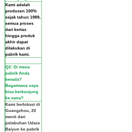
Kami adalah
produsen 100%
sejak tahun 1989,
semua proses
dari kertas
hingga produk
akhir dapat
dilakukan di
pabrik kami.
Q2: Di mana
pabrik Anda
berada?
Bagaimana saya
bisa berkunjung
ke sana?
Kami berlokasi di
Guangzhou, 20
menit dari
pelabuhan Udara
Baiyun ke pabrik