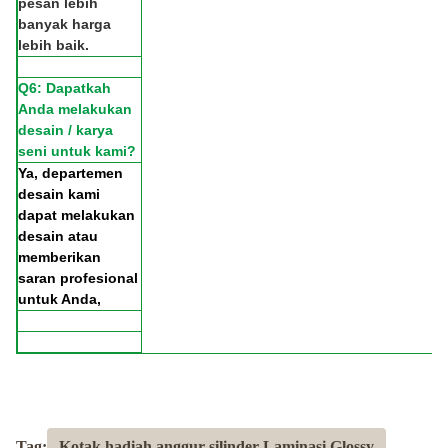
pesan lebih
banyak harga
lebih baik.
Q6: Dapatkah
Anda melakukan
desain / karya
seni untuk kami?
Ya, departemen
desain kami
dapat melakukan
desain atau
memberikan
saran profesional
untuk Anda,
Tag:
Kotak hadiah anggur silinder Laminasi Glossy