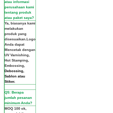
atau informasi
perusahaan kami
tentang produk
atau paket saya?
Ya, biasanya kami
melakukan
produk yang
disesuaikan.Logo
Anda dapat
Mencetak dengan
UV Varnishing,
Hot Stamping,
Embossing,
Debossing,
Sablon atau
Stiker.
Q5: Berapa
jumlah pesanan
minimum Anda?
MOQ 100 ok,