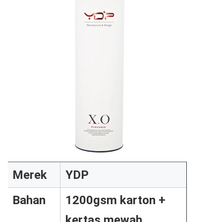
Merek
YDP
Bahan
1200gsm karton +
kertas mewah