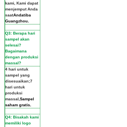
kami, Kami dapat
menjemput Anda
saat
Anda
tiba
Guangzhou.
Q3: Berapa hari
sampel akan
selesai?
Bagaimana
dengan produksi
massal?
4 hari untuk
sampel yang
disesuaikan;7
hari untuk
produksi
massal,
Sampel
saham gratis.
Q4: Bisakah kami
memiliki logo