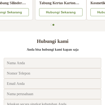
Bergelombang Silinder
Tabung Kertas Karton
Pantone Printing
Dengan Tutup Logam
Hubungi Sekarang
Hubungi Sekarang
Childproof Matte
Logo Warna CMYK
Lamination
Timbul
Hubungi kami
Anda bisa hubungi kami kapan saja