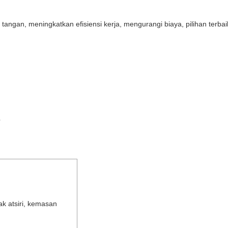
n tangan, meningkatkan efisiensi kerja, mengurangi biaya, pilihan terba
s
k atsiri, kemasan