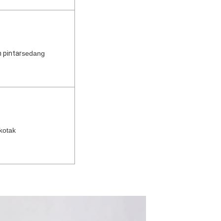
 pintar
sedang
kotak