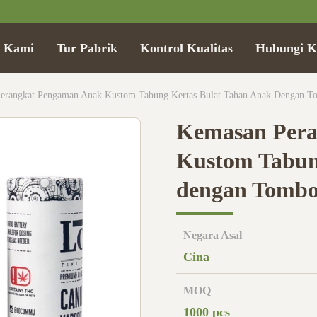
g Kami
Tur Pabrik
Kontrol Kualitas
Hubungi K
erangkat Pengaman Anak Kustom Tabung Kertas Bulat Tahan Anak Dengan T
Kemasan Pera
Kustom Tabun
dengan Tombo
Negara Asal
Cina
MOQ
1000 pcs