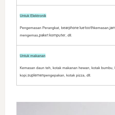
Untuk Elektronik
Pengemasan Perangkat, b
earphone luetooth
kemasan,
jam
mengemas,
paket komputer
, dll.
Untuk makanan
Kemasan daun teh, kotak makanan hewan, kotak bumbu, 
kopi,
suplemen
pengepakan, kotak pizza, dll.