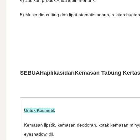
4) Jadikan produk Anda lebih menarik.
5) Mesin die-cutting dan lipat otomatis penuh, rakitan buata
SEBUAH
aplikasi
dari
Kemasan Tabung Kerta
Untuk Kosmetik
Kemasan lipstik, kemasan deodoran, kotak kemasan minya
eyeshadow, dll.