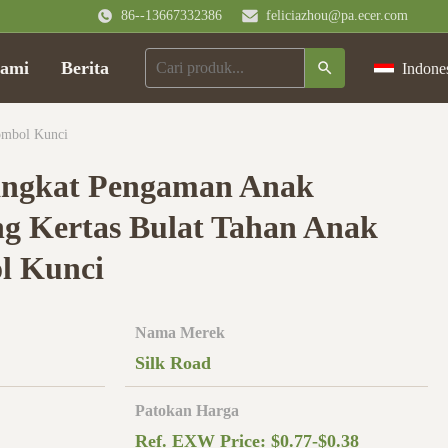
86--13667332386
feliciazhou@pa.ecer.com
ami
Berita
Indone
ombol Kunci
ngkat Pengaman Anak
g Kertas Bulat Tahan Anak
l Kunci
Nama Merek
Silk Road
Patokan Harga
Ref. EXW Price: $0.77-$0.38